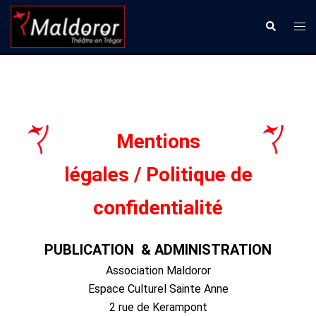
Aller
Ouvr
Recherche
au
le
contenu
men
Mentions
légales /
Politique de
confidentialité
PUBLICATION & ADMINISTRATION
Association Maldoror
Espace Culturel Sainte Anne
2 rue de Kerampont