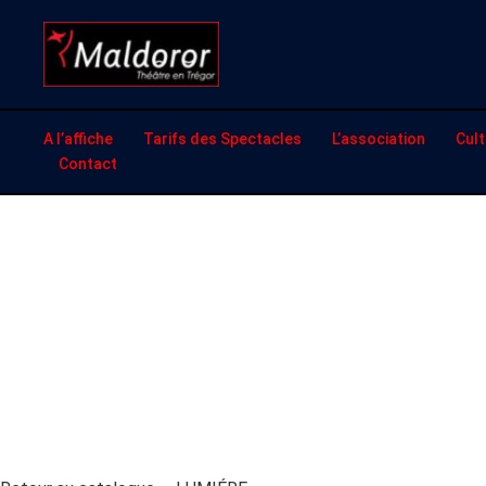
Aller
au
contenu
A l’affiche
Tarifs des Spectacles
L’association
Cult
Contact