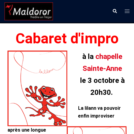
Aller
Ouvr
Recherche
au
le
contenu
men
Cabaret d'impro
à
la
chapelle
Sainte-Anne
le 3 octobre à
20h30.
La lilann
va pouvoir
enfin improviser
après une longue