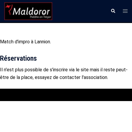
Aller
Ouvr
Recherche
au
le
contenu
men
Match d’impro à Lannion.
Réservations
Il n'est plus possible de s'inscrire via le site mais il reste peut-
être de la place, essayez de contacter l'association.