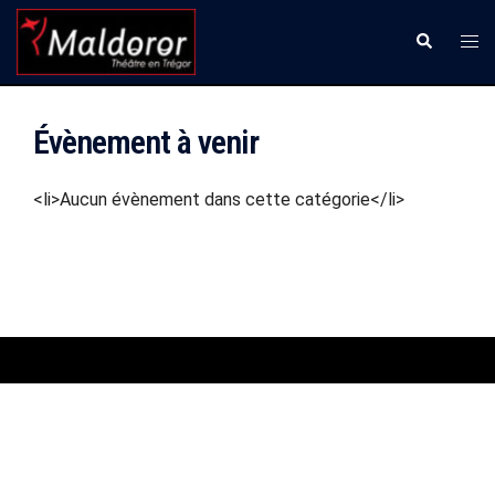
Aller
Ouvr
Recherche
au
le
contenu
men
Évènement à venir
<li>Aucun évènement dans cette catégorie</li>