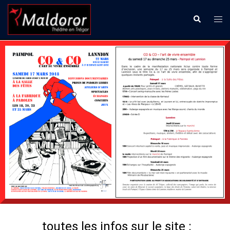
Aller
Ouvr
Recherche
au
le
contenu
men
toutes les infos sur le site :