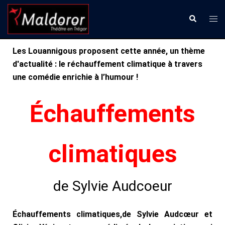
Aller
Ouvr
Recherche
au
le
contenu
men
Les Louannigous proposent c
ette année, un thème
d'actualité : le réchauffement climatique à travers
une comédie enrichie à l’humour !
Échauffements
climatiques
de Sylvie Audcoeur
Échauffements climatiques,de Sylvie Audcœur et