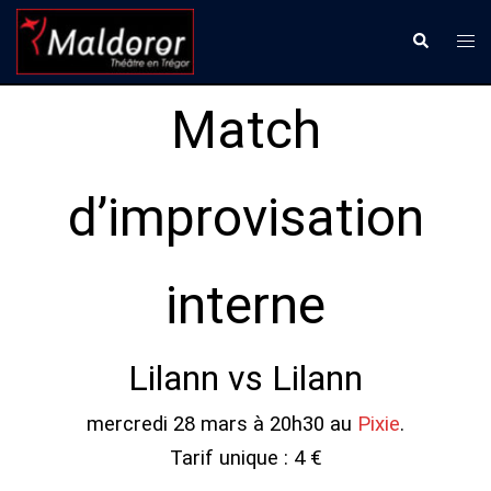
Aller
Ouvr
Recherche
au
le
contenu
men
Match
d’improvisation
interne
Lilann vs Lilann
mercredi 28 mars à 20h30 au
Pixie
.
Tarif unique : 4 €