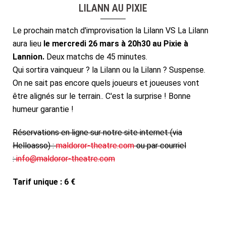
LILANN AU PIXIE
Le prochain match d'improvisation la Lilann VS La Lilann
aura lieu
le mercredi 26 mars à 20h30 au Pixie à
Lannion.
Deux matchs de 45 minutes.
Qui sortira vainqueur ? la Lilann ou la Lilann ? Suspense.
On ne sait pas encore quels joueurs et joueuses vont
être alignés sur le terrain.. C'est la surprise ! Bonne
humeur garantie !
Réservations en ligne sur notre site internet (via
Helloasso) :
maldoror-theatre.com
ou par courriel
:
info@maldoror-theatre.com
Tarif unique : 6 €