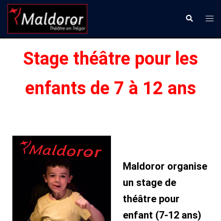
Aller
Ouvr
Recherche
au
le
contenu
men
Stage théâtre pour les
enfants de 7 à 12 ans
Maldoror organise
un stage de
théâtre pour
enfant (7-12 ans)