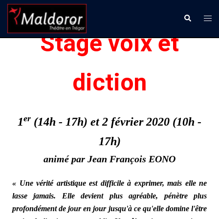
Aller
Ouvr
Recherche
au
le
contenu
Stage voix et
men
diction
er
1
(14h - 17h) et 2 février 2020 (10h -
17h)
animé par Jean François EONO
«
Une vérité artistique est difficile à exprimer, mais elle ne
lasse jamais. Elle devient plus agréable, pénètre plus
profondément de jour en jour jusqu'à ce qu'elle domine l'être