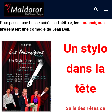
Aller
Ouvr
Recherche
au
le
contenu
men
Pour passer une bonne soirée au
théâtre, les
Louannigous
présentent
une comédie de Jean Dell.
Un stylo
dans la
tête
Salle des Fêtes de