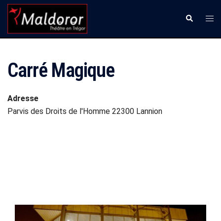
Aller
Ouvr
Recherche
au
le
contenu
men
Carré Magique
Adresse
Parvis des Droits de l'Homme 22300 Lannion