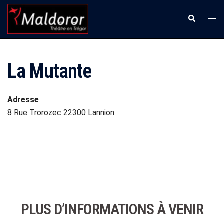
Aller
Ouvr
Recherche
au
le
contenu
men
La Mutante
Adresse
8 Rue Trorozec 22300 Lannion
PLUS D’INFORMATIONS À VENIR