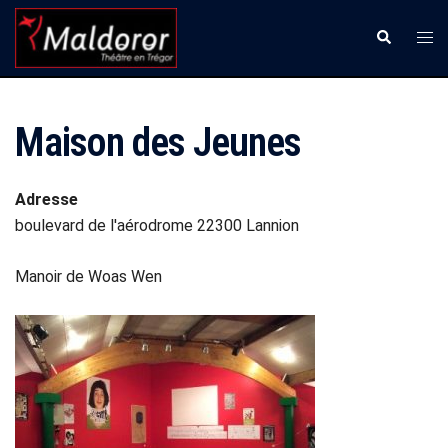
Aller
Ouvr
Recherche
au
le
contenu
men
Maison des Jeunes
Adresse
boulevard de l'aérodrome 22300 Lannion
Manoir de Woas Wen