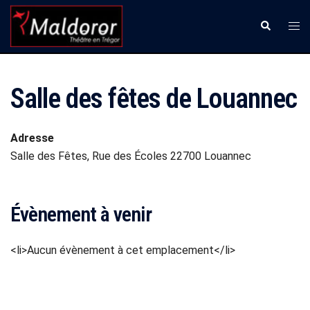
Aller
Ouvr
Recherche
au
le
contenu
men
Salle des fêtes de Louannec
Adresse
Salle des Fêtes, Rue des Écoles 22700 Louannec
Évènement à venir
<li>Aucun évènement à cet emplacement</li>