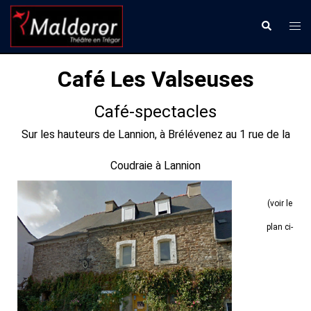
Aller
Ouvr
Recherche
au
le
contenu
men
Café Les Valseuses
Café-spectacles
Sur les hauteurs de Lannion, à Brélévenez au 1 rue de la
Coudraie à Lannion
(voir le
plan ci-