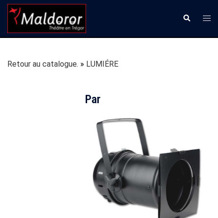
Aller
Ouvr
Recherche
au
le
contenu
men
Retour au catalogue.
LUMIÉRE
Par